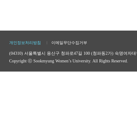
기
회
원
정
개인정보처리방침
이메일무단수집거부
보
수
(04310) 서울특별시 용산구 청파로47길 100 (청파동2가) 숙명여
정
Copyright ⓒ Sookmyung Women’s University. All Rights Reserved.